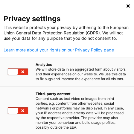
Open search
Open
Clo
Privacy settings
This website protects your privacy by adhering to the European
Union General Data Protection Regulation (GDPR). We will not
use your data for any purpose that you do not consent to.
Learn more about your rights on our Privacy Policy page
Analytics
We will store data in an aggregated form about visitors
and their experiences on our website. We use this data
to fix bugs and improve the experience for all visitors.
Event
01/12/2025
Third-party content
Raumfahrt: Nachhaltige
Content such as text video or images from third
English
parties, e.g. content from other websites, social
NewSpace-Lösungen für Afrika
networks or platforms may be displayed. In any case,
your IP address and telemetry data will be processed
by the respective provider. The provider may also
(1. bis 5. Dezember 2025)
monitor your behaviour and build usage profiles,
possibly outside the EEA.